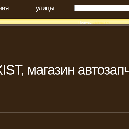
ная
улицы
Пример:
запчасти
IST, магазин автозап