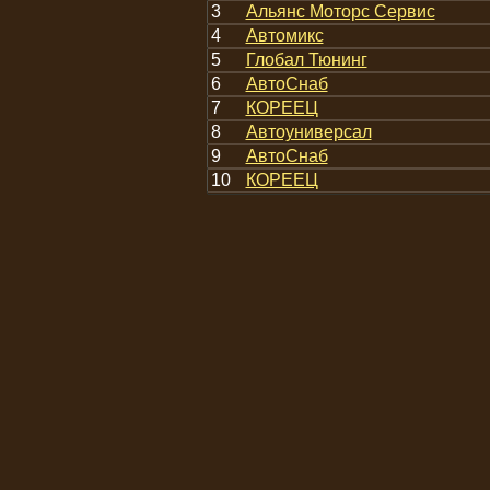
3
Альянс Моторс Сервис
4
Автомикс
5
Глобал Тюнинг
6
АвтоСнаб
7
КОРЕЕЦ
8
Автоуниверсал
9
АвтоСнаб
10
КОРЕЕЦ