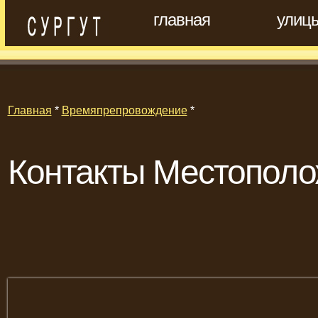
главная
улиц
Главная
*
Времяпрепровождение
*
Контакты Местопол