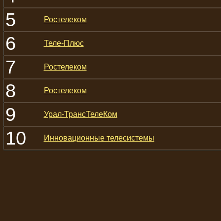
5
Ростелеком
6
Теле-Плюс
7
Ростелеком
8
Ростелеком
9
Урал-ТрансТелеКом
10
Инновационные телесистемы