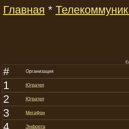
Главная
*
Телекоммуник
Е
#
Организация
1
Югрател
2
Югрател
3
МегаФон
4
Энфорта