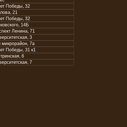
лет Победы, 32
лова, 21
лет Победы, 32
ковского, 14Б
спект Ленина, 71
верситетская, 3
й микрорайон, 7а
лет Победы, 31 к1
тринская, 6
верситетская, 7