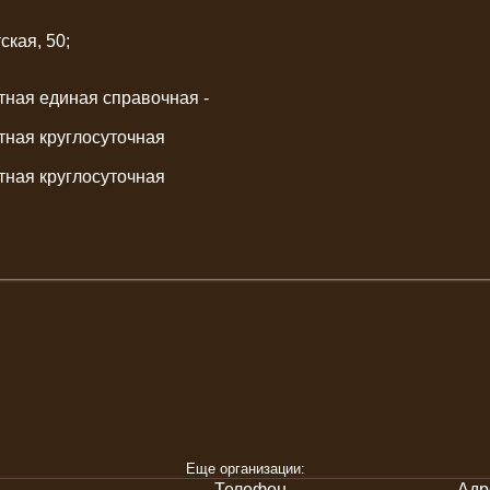
ская, 50;
тная единая справочная -
тная круглосуточная
тная круглосуточная
Еще организации:
Телефон
Адр