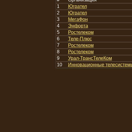
1
Югрател
2
Югрател
3
МегаФон
4
Энфорта
5
Ростелеком
6
Теле-Плюс
7
Ростелеком
8
Ростелеком
9
Урал-ТрансТелеКом
10
Инновационные телесистем