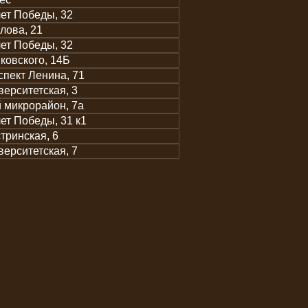
лет Победы, 32
лова, 21
лет Победы, 32
ковского, 14Б
спект Ленина, 71
верситетская, 3
й микрорайон, 7а
лет Победы, 31 к1
тринская, 6
верситетская, 7