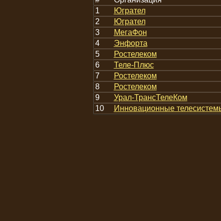
1
Югрател
2
Югрател
3
МегаФон
4
Энфорта
5
Ростелеком
6
Теле-Плюс
7
Ростелеком
8
Ростелеком
9
Урал-ТрансТелеКом
10
Инновационные телесистем