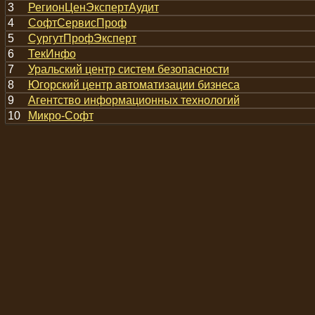
3
РегионЦенЭкспертАудит
4
СофтСервисПроф
5
СургутПрофЭксперт
6
ТекИнфо
7
Уральский центр систем безопасности
8
Югорский центр автоматизации бизнеса
9
Агентство информационных технологий
10
Микро-Софт