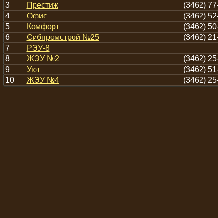
3
Престиж
(3462) 77
4
Офис
(3462) 52
5
Комфорт
(3462) 50
6
Сибпромстрой №25
(3462) 21
7
РЭУ-8
8
ЖЭУ №2
(3462) 25
9
Уют
(3462) 51
10
ЖЭУ №4
(3462) 25