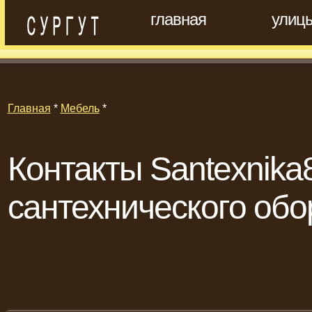
главная
улиц
Главная
*
Мебель
*
Контакты Santexnika8
сантехнического об