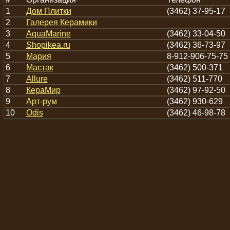
1
Дом Плитки
(3462) 37-95-17
2
Галерея Керамики
3
AquaMarine
(3462) 33-04-50
4
Shopikea.ru
(3462) 36-73-97
5
Мария
8-912-906-75-75
6
Мастак
(3462) 500-371
7
Allure
(3462) 511-770
8
КераМир
(3462) 97-92-50
9
Арт-рум
(3462) 930-629
10
Odis
(3462) 46-98-78