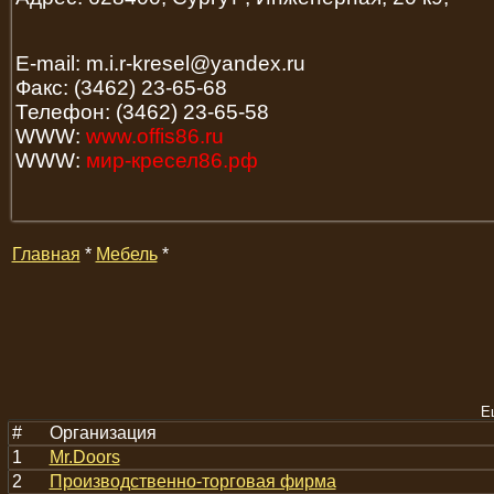
E-mail: m.i.r-kresel@yandex.ru
Факс: (3462) 23-65-68
Телефон: (3462) 23-65-58
WWW:
www.offis86.ru
WWW:
мир-кресел86.рф
Главная
*
Мебель
*
Е
#
Организация
1
Mr.Doors
2
Производственно-торговая фирма