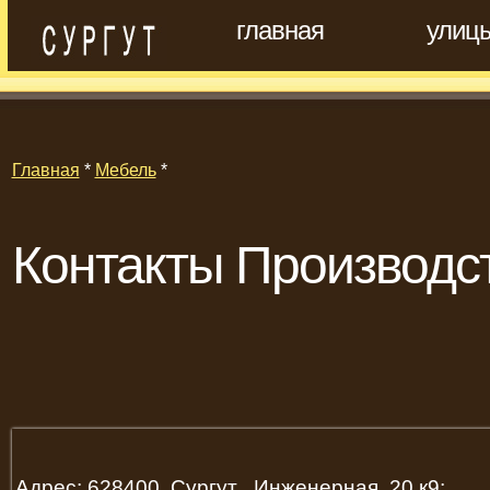
главная
улиц
Главная
*
Мебель
*
Контакты Производс
Адрес: 628400, Сургут , Инженерная, 20 к9;