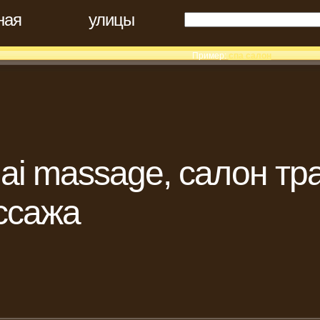
ная
улицы
Пример:
спа салон
ai massage, салон тр
ссажа