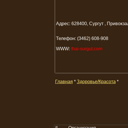
Адрес: 628400, Сургут , Привокзал
Телефон: (3462) 608-908
WWW:
thai-surgut.com
Главная
*
Здоровье/Красота
*
#
Организация