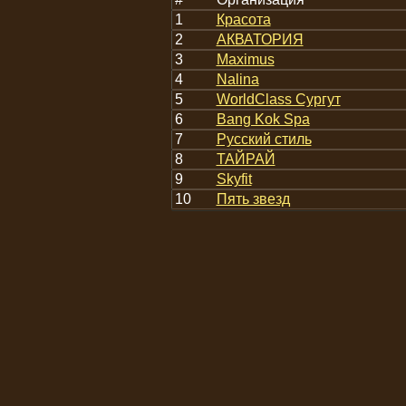
1
Красота
2
АКВАТОРИЯ
3
Maximus
4
Nalina
5
WorldClass Сургут
6
Bang Kok Spa
7
Русский стиль
8
ТАЙРАЙ
9
Skyfit
10
Пять звезд