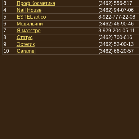
3
Проф Косметика
(3462) 556-517
4
Nail House
(3462) 94-07-06
5
ESTEL artico
8-922-777-22-08
6
Модильяни
(3462) 46-90-46
7
Я маэстро
8-929-204-05-11
8
Статус
(3462) 700-616
9
Эстетик
(3462) 52-00-13
10
Caramel
(3462) 66-20-57