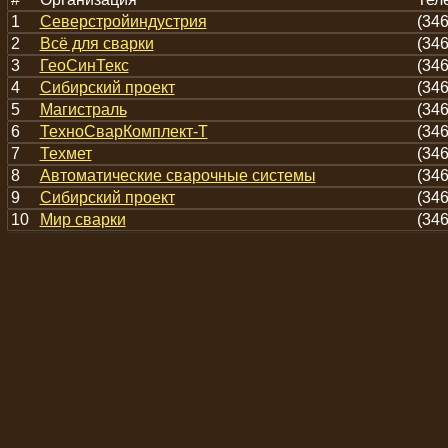
1
Северстройиндустрия
(346
2
Всё для сварки
(346
3
ГеоСинТекс
(346
4
Сибирский проект
(346
5
Магистраль
(346
6
ТехноСварКомплект-Т
(346
7
Техмет
(346
8
Автоматические сварочные системы
(346
9
Сибирский проект
(346
10
Мир сварки
(346