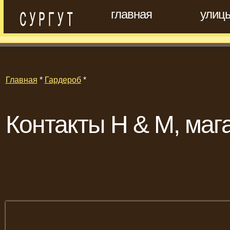
главная
улиц
Главная
*
Гардероб
*
Контакты H & M, маг