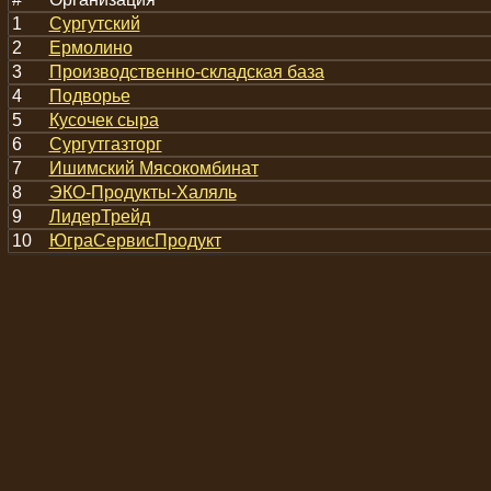
1
Сургутский
2
Ермолино
3
Производственно-складская база
4
Подворье
5
Кусочек сыра
6
Сургутгазторг
7
Ишимский Мясокомбинат
8
ЭКО-Продукты-Халяль
9
ЛидерТрейд
10
ЮграСервисПродукт