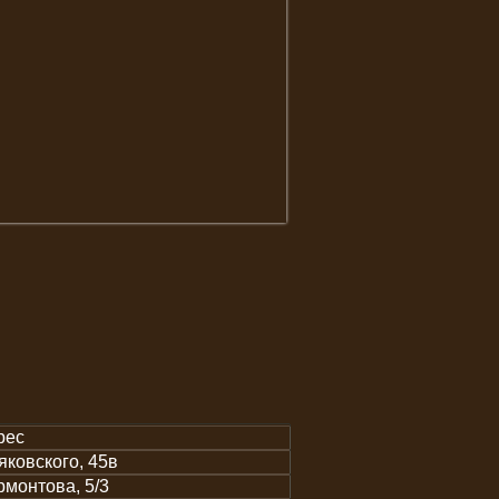
рес
ковского, 45в
монтова, 5/3