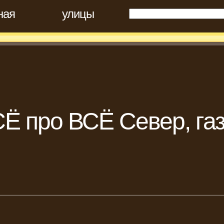
ная
улицы
Ё про ВСЁ Север, газ