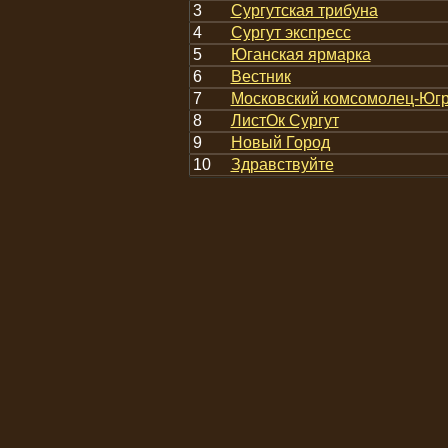
3
Сургутская трибуна
4
Сургут экспресс
5
Юганская ярмарка
6
Вестник
7
Московский комсомолец-Юг
8
ЛистОк Сургут
9
Новый Город
10
Здравствуйте