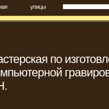
ная
улицы
стерская по изготов
омпьютерной гравиро
Н.