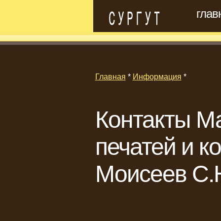
глав
Главная
*
Информация
*
Контакты Ма
печатей и к
Моисеев С.