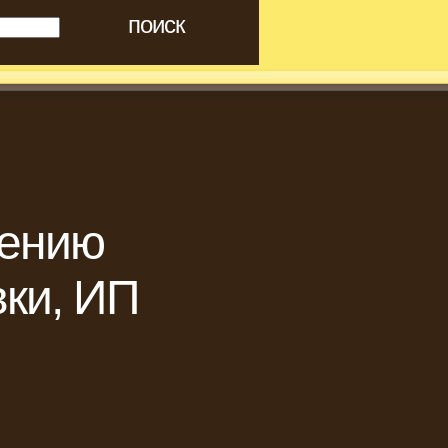
лению
вки, ИП