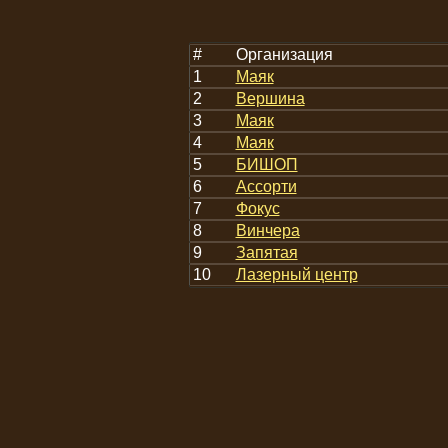
#
Организация
1
Маяк
2
Вершина
3
Маяк
4
Маяк
5
БИШОП
6
Ассорти
7
Фокус
8
Винчера
9
Запятая
10
Лазерный центр