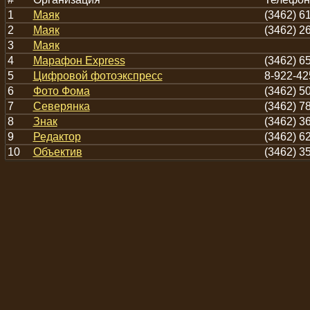
1
Маяк
(3462) 6
2
Маяк
(3462) 2
3
Маяк
4
Марафон Express
(3462) 6
5
Цифровой фотоэкспресс
8-922-42
6
Фото Фома
(3462) 5
7
Северянка
(3462) 7
8
Знак
(3462) 3
9
Редактор
(3462) 6
10
Объектив
(3462) 3