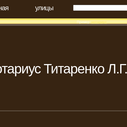
ная
улицы
Пример:
нотариус
тариус Титаренко Л.Г