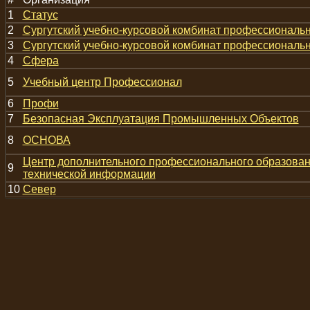
1
Статус
2
Сургутский учебно-курсовой комбинат профессиональ
3
Сургутский учебно-курсовой комбинат профессиональ
4
Сфера
5
Учебный центр Профессионал
6
Профи
7
Безопасная Эксплуатация Промышленных Объектов
8
ОСНОВА
Центр дополнительного профессионального образован
9
технической информации
10
Север