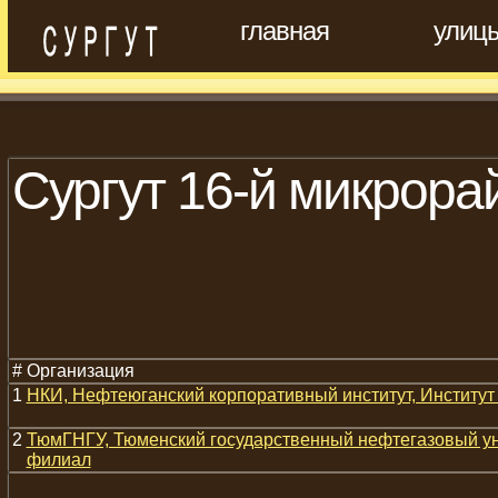
главная
улиц
Сургут 16-й микрора
#
Организация
1
НКИ, Нефтеюганский корпоративный институт, Институ
2
ТюмГНГУ, Тюменский государственный нефтегазовый ун
филиал