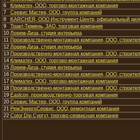
6
Климатех, ООО, торгово-монтажная компания
7
Сервис Мастер, ООО, группа компаний
8
KARCHER, ООО Инструмент-Центр, официальный дил
9
Тракт-Тюмень, ЗАО, торговая компания
10
Лорем-Диза, студия интерьера
11
Производственно-монтажная компания, ООО, строите
12
Лорем-Диза, студия интерьера
13
Производственно-монтажная компания, ООО, строите
14
Климатех, ООО, торгово-монтажная компания
15
Лорем-Диза, студия интерьера
16
Производственно-монтажная компания, ООО, строите
17
Климатех, ООО, торгово-монтажная компания
18
Производственно-монтажная компания, ООО, строите
19
Eastcon, производственно-торговая компания
20
Сервис Мастер, ООО, группа компаний
21
РемЭнергоСервис, ООО, ремонтная компания
22
Color Dip Сургут, торгово-сервисная компания