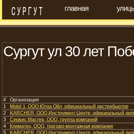
главная
улиц
Сургут ул 30 лет По
#
Организация
1
Mobil 1, ООО Югра Ойл, официальный дистрибьютор
2
KARCHER, ООО Инструмент-Центр, официальный дил
3
Сервис Мастер, ООО, группа компаний
4
Климатех, ООО, торгово-монтажная компания
5
KARCHER, ООО Инструмент-Центр, официальный дил