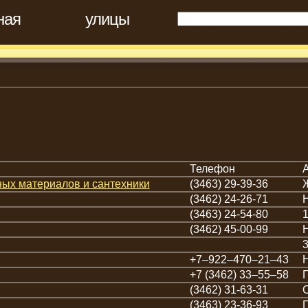
ная
улицы
Телефон
ных материалов и сантехники
(3463) 29-39-36
(3462) 24-26-71
Н
(3463) 24-54-80
1
(3462) 45-00-99
Н
3
+7‒922‒470‒21‒43
+7 (3462) 33‒55‒58
Г
(3462) 31-63-31
О
(3463) 23-36-93
П