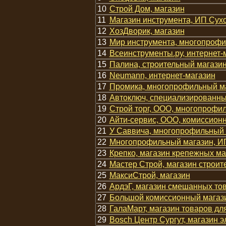
10
Строй Дом, магазин
11
Магазин инструмента, ИП Сухо
12
ХозДворик, магазин
13
Мир инструмента, многопрофи
14
Всеинструменты.ру, интернет-
15
Палина, строительный магази
16
Neumann, интернет-магазин
17
Промика, многопрофильный м
18
Автоключ, специализированны
19
Строй торг, ООО, многопрофи
20
Айти-сервис, ООО, комиссион
21
У Саввича, многопрофильный 
22
Многопрофильный магазин, ИП
23
Крепко, магазин крепежных м
24
Мастер Строй, магазин строи
25
МаксиСтрой, магазин
26
АрдэГ, магазин смешанных то
27
Большой комиссионный магаз
28
ГалаМарт, магазин товаров дл
29
Bosch Центр Сургут, магазин 