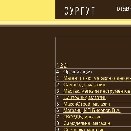
глав
1
2
3
#
Организация
1
Магнит плюс, магазин отделоч
2
Садовод+, магазин
3
Мастак, магазин инструментов
4
Сантехник, магазин
5
МаксиСтрой, магазин
6
Магазин, ИП Бисеров В.А.
7
ГВОЗДЬ, магазин
8
Самоделкин, магазин
9
Спецовка, магазин