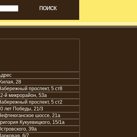
Адрес
Жилая, 28
абережный проспект, 5 ст8
2-й микрорайон, 53а
абережный проспект, 5 ст2
0 лет Победы, 21/3
Нефтеюганское шоссе, 21а
ригория Кукуевицкого, 15/1а
стровского, 39а
арковая, 6/7