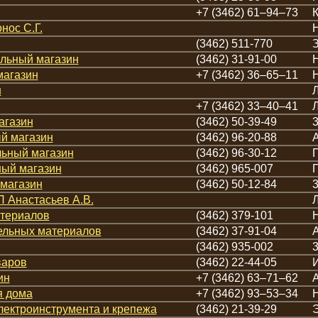
+7 (3462) 61‒94‒73
К
нос С.Г.
Н
(3462) 511-770
З
льный магазин
(3462) 31-91-00
Н
магазин
+7 (3462) 36‒65‒11
Н
н
Л
+7 (3462) 33‒40‒41
Л
агазин
(3462) 50-39-49
3
й магазин
(3462) 96-20-88
А
льный магазин
(3462) 96-30-12
П
ный магазин
(3462) 965-007
магазин
(3462) 50-12-84
3
 Анастасьев А.В.
Л
атериалов
(3462) 379-101
тельных материалов
(3462) 37-91-04
А
(3462) 935-002
3
варов
(3462) 22-44-05
И
ин
+7 (3462) 63‒71‒62
А
я дома
+7 (3462) 93‒53‒34
Н
электроинструмента и крепежа
(3462) 21-39-29
Э