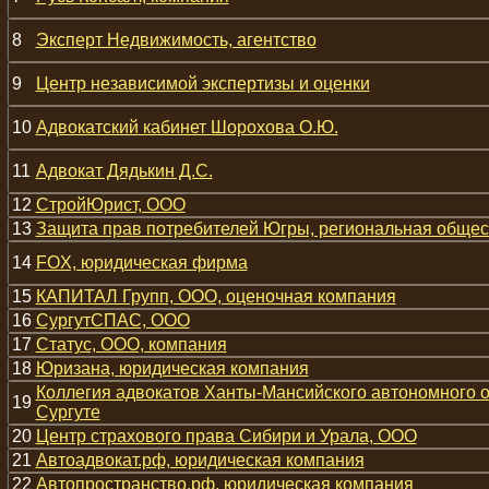
8
Эксперт Недвижимость, агентство
9
Центр независимой экспертизы и оценки
10
Адвокатский кабинет Шорохова О.Ю.
11
Адвокат Дядькин Д.С.
12
СтройЮрист, ООО
13
Защита прав потребителей Югры, региональная общес
14
FOX, юридическая фирма
15
КАПИТАЛ Групп, ООО, оценочная компания
16
СургутСПАС, ООО
17
Статус, ООО, компания
18
Юризана, юридическая компания
Коллегия адвокатов Ханты-Мансийского автономного ок
19
Сургуте
20
Центр страхового права Сибири и Урала, ООО
21
Автоадвокат.рф, юридическая компания
22
Автопространство.рф, юридическая компания