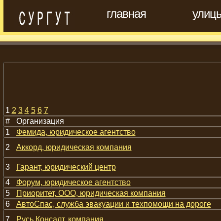
главная
улиц
1
2
3
4
5
6
7
#
Организация
1
Фемида, юридическое агентство
2
Аккорд, юридическая компания
3
Гарант, юридический центр
4
Форум, юридическое агентство
5
Приоритет, ООО, юридическая компания
6
АвтоСпас, служба эвакуации и техпомощи на дороге
7
Русь Консалт, компания