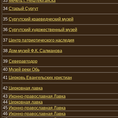
33
Мечеть г. Нефтеюганска
34
Старый Сургут
35
Сургутский краеведческий музей
36
Сургутский художественный музей
37
Центр патриотического наследия
38
Дом-музей Ф.К. Салманова
39
Северавтодор
40
Музей реки Обь
41
Церковь Евангельских христиан
42
Церковная лавка
43
Иконно-православная Лавка
44
Церковная лавка
45
Иконно-православная Лавка
46
Иконно-православная Лавка