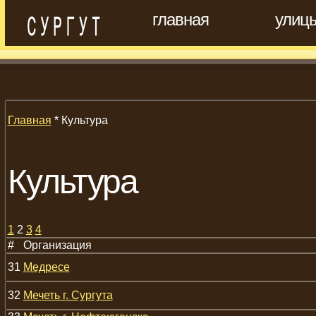
главная
улиц
Главная
* Культура
Культура
1
2
3
4
#
Организация
31
Медресе
32
Мечеть г. Сургута