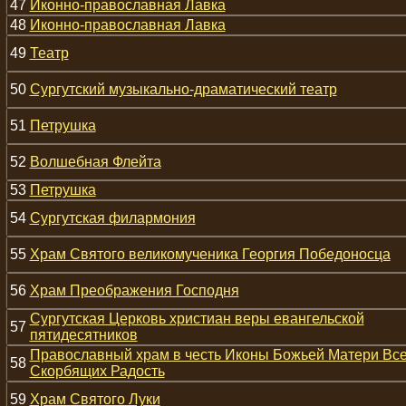
47
Иконно-православная Лавка
48
Иконно-православная Лавка
49
Театр
50
Сургутский музыкально-драматический театр
51
Петрушка
52
Волшебная Флейта
53
Петрушка
54
Сургутская филармония
55
Храм Святого великомученика Георгия Победоносца
56
Храм Преображения Господня
Сургутская Церковь христиан веры евангельской
57
пятидесятников
Православный храм в честь Иконы Божьей Матери Вс
58
Скорбящих Радость
59
Храм Святого Луки