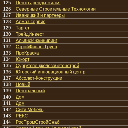
125
Центр аренды жилья
126
Северные Строительные Технологии
127
Иваницкий и партнеры
128
Алмаз-сервис
129
Таргет
130
ТрейдИнвест
131
АльянсИнжиниринг
132
СтройФинансГрупп
133
ПроКраска
134
Юкорт
135
Сургутспецжелезобетонстрой
136
Югорский инновационный центр
137
Абсолют-Конструкции
138
Новый
139
Центральный
140
Дом
141
Дом
142
Сити Мебель
143
РЕКС
144
РосПромСтройСнаб