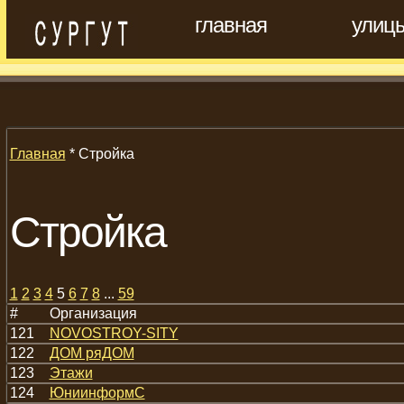
главная
улиц
Главная
* Стройка
Стройка
1
2
3
4
5
6
7
8
...
59
#
Организация
121
NOVOSTROY-SITY
122
ДОМ ряДОМ
123
Этажи
124
ЮниинформС