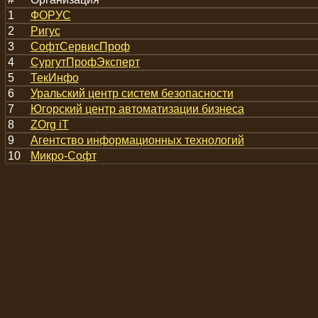
1
ФОРУС
2
Ригус
3
СофтСервисПроф
4
СургутПрофЭксперт
5
ТекИнфо
6
Уральский центр систем безопасности
7
Югорский центр автоматизации бизнеса
8
ZOrg iT
9
Агентство информационных технологий
10
Микро-Софт