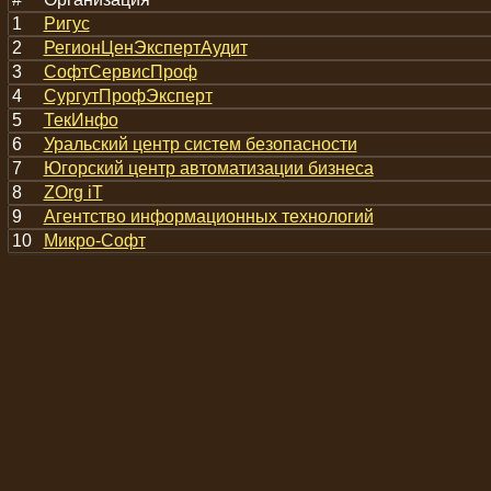
1
Ригус
2
РегионЦенЭкспертАудит
3
СофтСервисПроф
4
СургутПрофЭксперт
5
ТекИнфо
6
Уральский центр систем безопасности
7
Югорский центр автоматизации бизнеса
8
ZOrg iT
9
Агентство информационных технологий
10
Микро-Софт