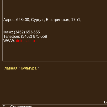
Адрес: 628400, Сургут , Быстринская, 17 к1;
Факс: (3462) 653-555
Телефон: (3462) 675-558
WWW:
defresco.ru
Главная
*
Культура
*
Е
#
Организация