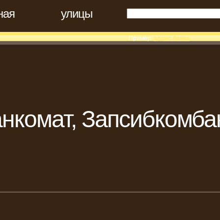
ная
улицы
Пример:
адрес банка
нкомат, Запсибкомба