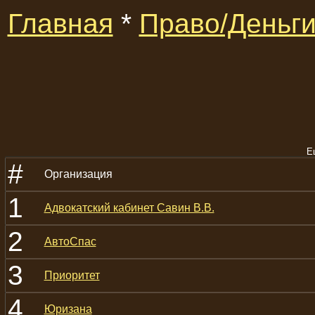
Главная
*
Право/Деньг
Е
#
Организация
1
Адвокатский кабинет Савин В.В.
2
АвтоСпас
3
Приоритет
4
Юризана