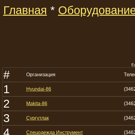
Главная
*
Оборудовани
Е
#
Организация
Тел
1
Hyundai-86
(346
2
Makita-86
(346
3
Сургутлак
(346
4
Спецодежда Инструмент
(346