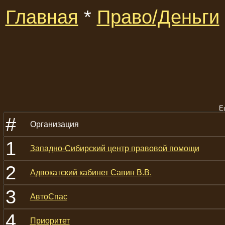
Главная
*
Право/Деньги
Е
#
Организация
1
Западно-Сибирский центр правовой помощи
2
Адвокатский кабинет Савин В.В.
3
АвтоСпас
4
Приоритет