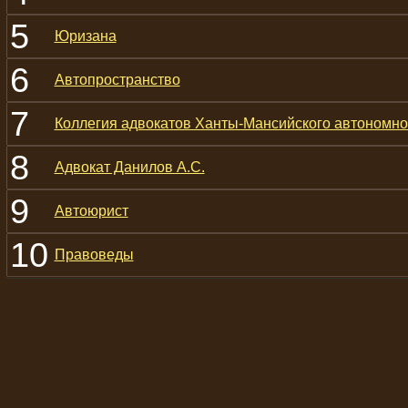
5
Юризана
6
Автопространство
7
Коллегия адвокатов Ханты-Мансийского автономно
8
Адвокат Данилов А.С.
9
Автоюрист
10
Правоведы